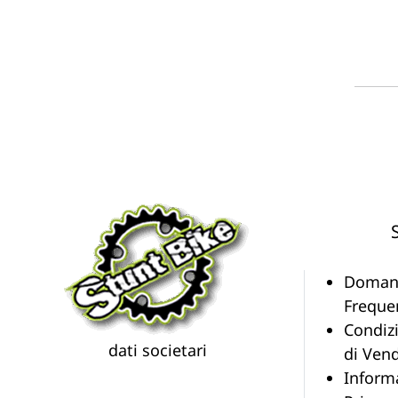
Doman
Freque
Condiz
dati societari
di Vend
Inform