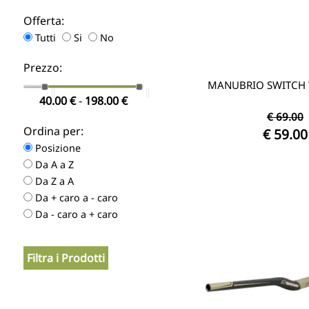
Offerta:
Tutti
Si
No
Prezzo:
MANUBRIO SWITCH 
40.00
€
-
198.00
€
€ 69.00
Ordina per:
€ 59.00
Posizione
Da A a Z
Da Z a A
Da + caro a - caro
Da - caro a + caro