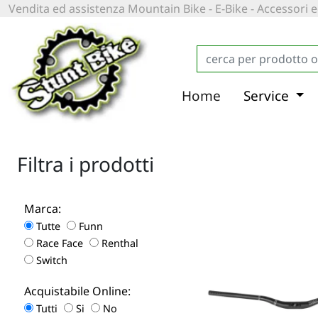
Vendita ed assistenza Mountain Bike - E-Bike - Accessori
Home
Service
Filtra i prodotti
Marca:
Tutte
Funn
Race Face
Renthal
Switch
Acquistabile Online:
Tutti
Si
No