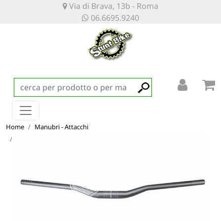
Via di Brava, 13b - Roma
06.6695.9240
Home
Manubri - Attacchi
Manubrio Funn KingPin 31,8x785 rise 30mm