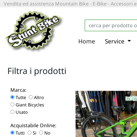
Vendita ed assistenza Mountain Bike - E-Bike - Accessori
Home
Service
Filtra i prodotti
Marca:
Tutte
Altro
Giant Bicycles
Usato
Acquistabile Online:
Tutti
Si
No