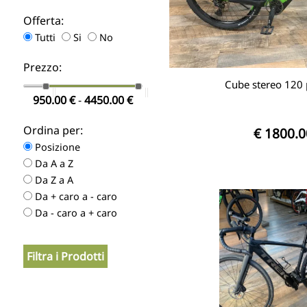
Offerta:
Tutti
Si
No
Prezzo:
Cube stereo 120 
950.00
€
-
4450.00
€
Ordina per:
€ 1800.0
Posizione
Da A a Z
Da Z a A
Da + caro a - caro
Da - caro a + caro