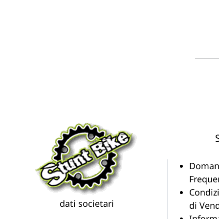
Doman
Freque
Condiz
dati societari
di Vend
Inform