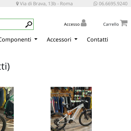
Via di Brava, 13b - Roma
06.6695.9240
Accesso
Carrello
Componenti
Accessori
Contatti
ti)