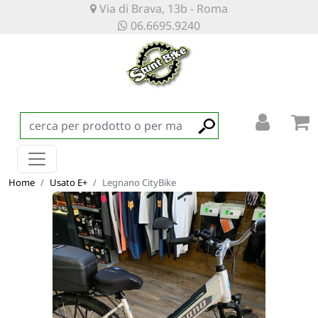
Via di Brava, 13b - Roma
06.6695.9240
Home
Usato E+
Legnano CityBike