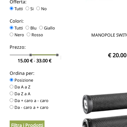
Offerta:
Tutti
Si
No
Colori:
Tutti
Blu
Giallo
Nero
Rosso
MANOPOLE SWIT
Prezzo:
€ 20.00
15.00
€
-
33.00
€
Ordina per:
Posizione
Da A a Z
Da Z a A
Da + caro a - caro
Da - caro a + caro