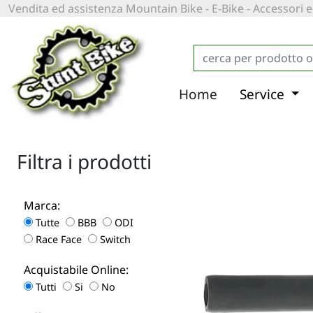
Vendita ed assistenza Mountain Bike - E-Bike - Accessori
Home
Service
Filtra i prodotti
Marca:
Tutte
BBB
ODI
Race Face
Switch
Acquistabile Online:
Tutti
Si
No