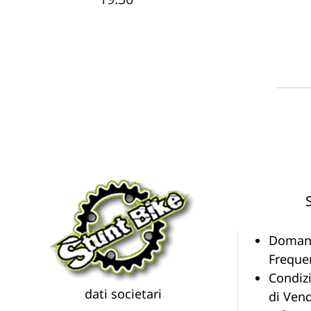
Doman
Freque
Condiz
dati societari
di Vend