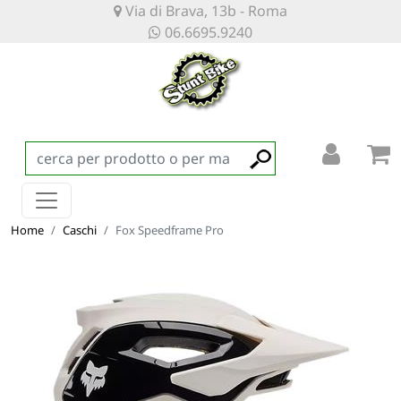
Via di Brava, 13b - Roma
06.6695.9240
Home
Caschi
Fox Speedframe Pro