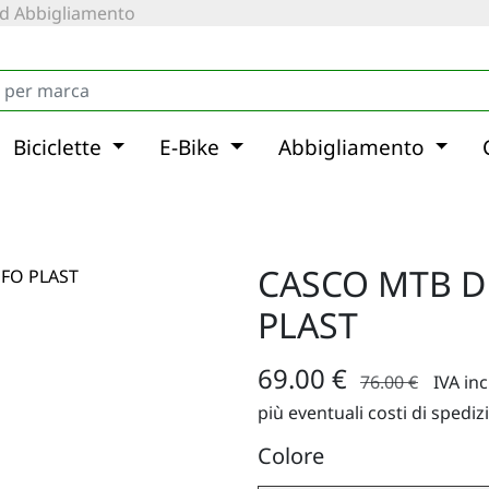
 ed Abbigliamento
Biciclette
E-Bike
Abbigliamento
CASCO MTB D
PLAST
69.00 €
76.00 €
IVA in
più eventuali costi di spediz
Colore