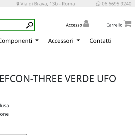
Via di Brava, 13b - Roma
06.6695.9240
Accesso
Carrello
Componenti
Accessori
Contatti
EFCON-THREE VERDE UFO
clusa
ione