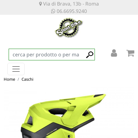
Via di Brava, 13b - Roma
06.6695.9240
Home
Caschi
CASCO MTB DEFCON TWO NERO e GIALLO UFO PLASTI