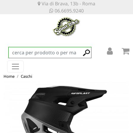
Via di Brava, 13b - Roma
06.6695.9240
Home
Caschi
CASCO MTB DEFCON ONE NERO E GRIGIO UFO PLAST