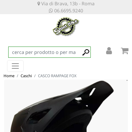
Via di Brava, 13b - Roma
06.6695.9240
Home
Caschi
CASCO RAMPAGE FOX