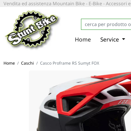
Vendita ed assistenza Mountain Bike - E-Bike - Accessori
Home
Service
Home
Caschi
Casco Proframe RS Sumyt FOX