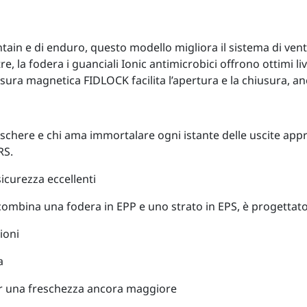
ntain e di enduro, questo modello migliora il sistema di venti
re, la fodera i guanciali Ionic antimicrobici offrono ottimi li
iusura magnetica FIDLOCK facilita l’apertura e la chiusura, an
maschere e chi ama immortalare ogni istante delle uscite app
RS.
icurezza eccellenti
combina una fodera in EPP e uno strato in EPS, è progettato 
ioni
a
per una freschezza ancora maggiore