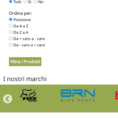
Tutti
Si
No
Ordina per:
Posizione
Da A a Z
Da Z a A
Da + caro a - caro
Da - caro a + caro
I nostri marchi