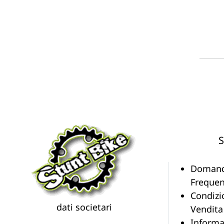
S
Doman
Frequen
Condizi
dati societari
Vendita
Informa