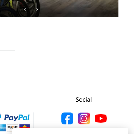
Social
Web Agency Concept Point by Italmarket