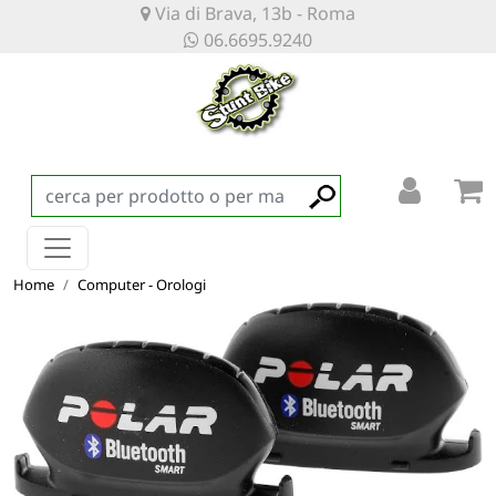
Via di Brava, 13b - Roma
06.6695.9240
Home
Computer - Orologi
SPEED SENSOR AND CADENCE SENSOR SET