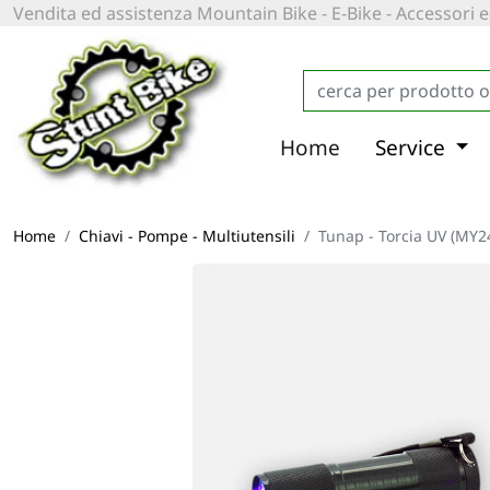
Vendita ed assistenza Mountain Bike - E-Bike - Accessori
Home
Service
Home
Chiavi - Pompe - Multiutensili
Tunap - Torcia UV (MY2