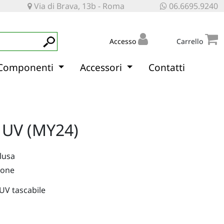
Via di Brava, 13b - Roma
06.6695.9240
Accesso
Carrello
Componenti
Accessori
Contatti
a UV (MY24)
clusa
ione
UV tascabile