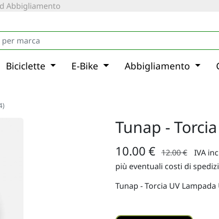
 ed Abbigliamento
Biciclette
E-Bike
Abbigliamento
4)
Tunap - Torci
10.00 €
12.00 €
IVA in
più eventuali costi di spediz
Tunap - Torcia UV Lampada 