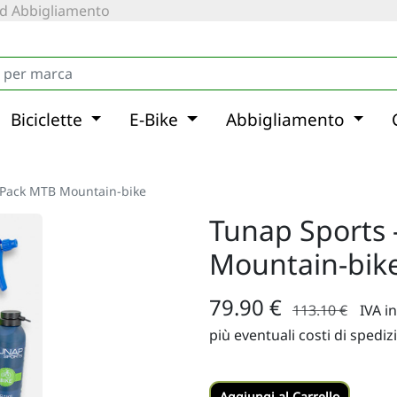
 ed Abbigliamento
Biciclette
E-Bike
Abbigliamento
 Pack MTB Mountain-bike
Tunap Sports
Mountain-bik
79.90 €
113.10 €
IVA i
più eventuali costi di spediz
Aggiungi al Carrello