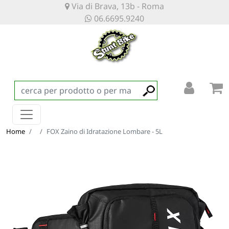
Via di Brava, 13b - Roma
06.6695.9240
Home
FOX Zaino di Idratazione Lombare - 5L