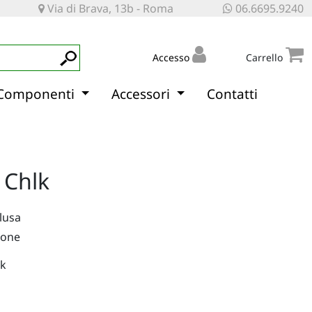
Via di Brava, 13b - Roma
06.6695.9240
Accesso
Carrello
Componenti
Accessori
Contatti
 Chlk
clusa
ione
lk