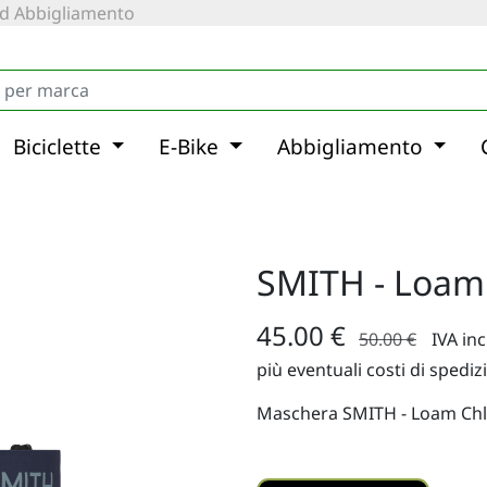
 ed Abbigliamento
Biciclette
E-Bike
Abbigliamento
SMITH - Loam
45.00 €
50.00 €
IVA in
più eventuali costi di spediz
Maschera SMITH - Loam Ch