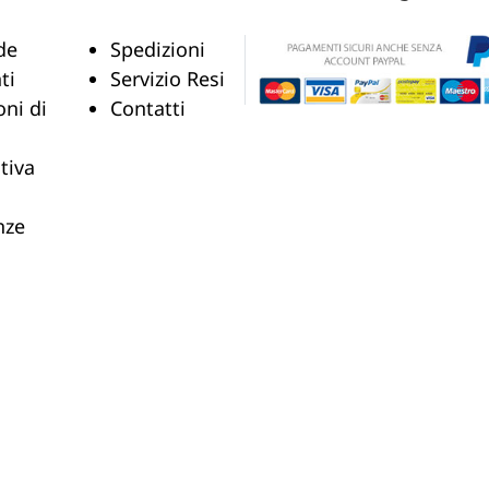
de
Spedizioni
ti
Servizio Resi
oni di
Contatti
tiva
nze