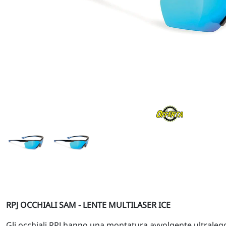
RPJ OCCHIALI SAM - LENTE MULTILASER ICE
Gli occhiali RPJ hanno una montatura avvolgente ultralegg