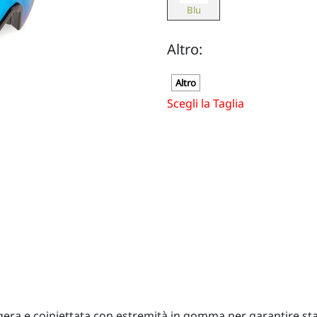
Blu
Altro:
Altro
Scegli la Taglia
era e coiniettata con estremità in gomma per garantire stab