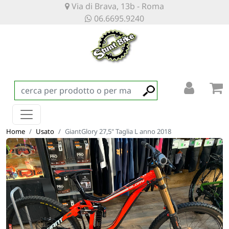
Via di Brava, 13b - Roma
06.6695.9240
Home
Usato
GiantGlory 27,5" Taglia L anno 2018