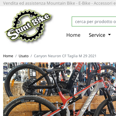
Vendita ed assistenza Mountain Bike - E-Bike - Accessori
Home
Service
Home
Usato
Canyon Neuron CF Taglia M 29 2021